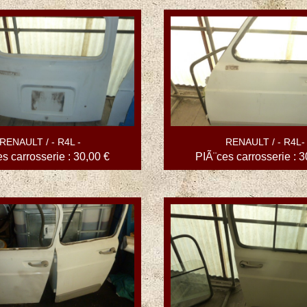
RENAULT / - R4L -
RENAULT / - R4L-
s carrosserie : 30,00 €
PIÃ¨ces carrosserie : 3