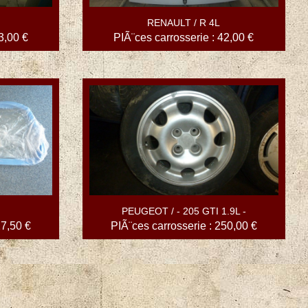
RENAULT / R 4L
3,00 €
PIÃ¨ces carrosserie : 42,00 €
PEUGEOT / - 205 GTI 1.9L -
27,50 €
PIÃ¨ces carrosserie : 250,00 €