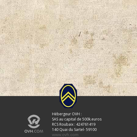
Hébergeur OVH :
SAS au capital de 500k.euros
RCS Roubaix : 424761419
140 Quai du Sartel- 59100
www.ovh.com