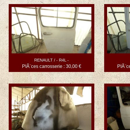
RENAULT / - R4L -
PIÃ¨ces carrosserie : 30,00 €
PIÃ¨ce