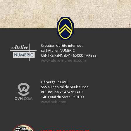
Création du Site internet :
sarl Atelier NUMERIC
CENTRE KENNEDY - 65000 TARBES
www.ateliernumeric.com
Hébergeur OVH :
SAS au capital de 500k.euros
RCS Roubaix : 424761419
140 Quai du Sartel- 59100
www.ovh.com