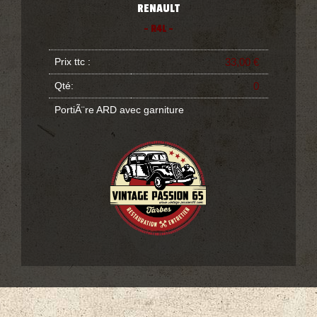
RENAULT
- R4L -
Prix ttc :
33,00 €
Qté:
0
PortiÃ¨re ARD avec garniture