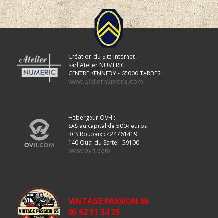
Création du Site internet :
sarl Atelier NUMERIC
CENTRE KENNEDY - 65000 TARBES
www.ateliernumeric.com
Hébergeur OVH :
SAS au capital de 500k.euros
RCS Roubaix : 424761419
140 Quai du Sartel- 59100
www.ovh.com
VINTAGE PASSION 65
05 62 51 34 75